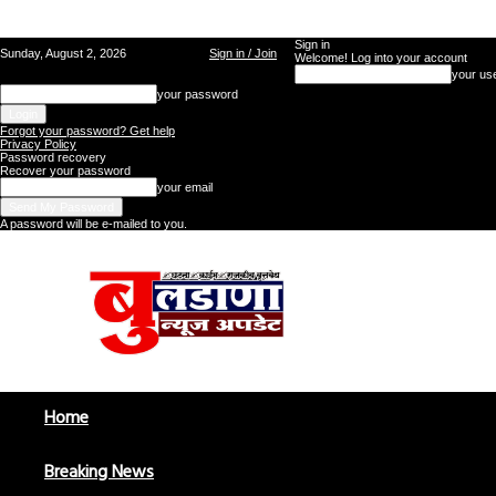
Sign in
Sunday, August 2, 2026
Sign in / Join
Welcome! Log into your account
your us
your password
Forgot your password? Get help
Privacy Policy
Password recovery
Recover your password
your email
A password will be e-mailed to you.
Buldana
News
Update
Home
Breaking News