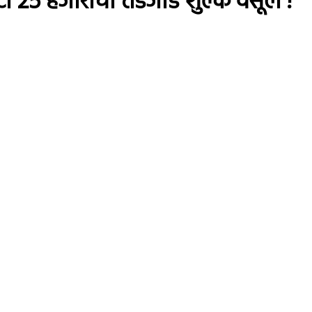
ोटी 25 हजाराचा तडजोड शुल्क वसूल !