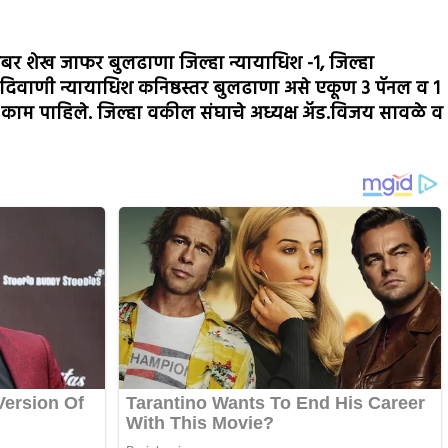
कबर शेख जाफर बुलढाणा जिल्हा न्यायाधिश -1, जिल्हा
 सह दिवाणी न्यायाधिश कनिष्ठस्तर बुलढाणा असे एकूण 3 पॅनल व 1
न काम पाहिले. जिल्हा वकील संघाचे अध्यक्ष अ‍ॅड.विजय सावळे व