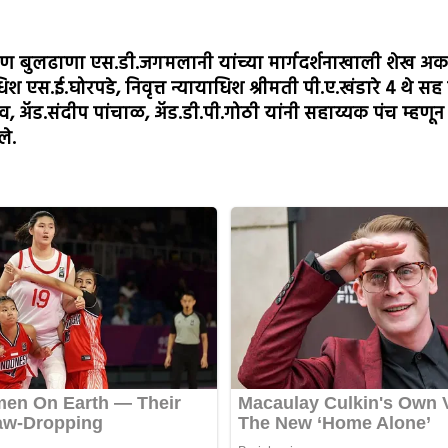
धिकरण बुलढाणा एस.डी.जगमलानी यांच्या मार्गदर्शनाखाली शेख अ
धिश एस.ई.घोरपडे, निवृत्त न्यायाधिश श्रीमती पी.ए.खंडारे 4 थे
 अ‍ॅड.संदीप पांचाळ, अ‍ॅड.डी.पी.गोठी यांनी सहाय्यक पंच म्हणू
ले.